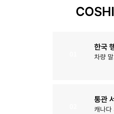
COSH
한국 
01
차량 말
통관 
02
캐나다 