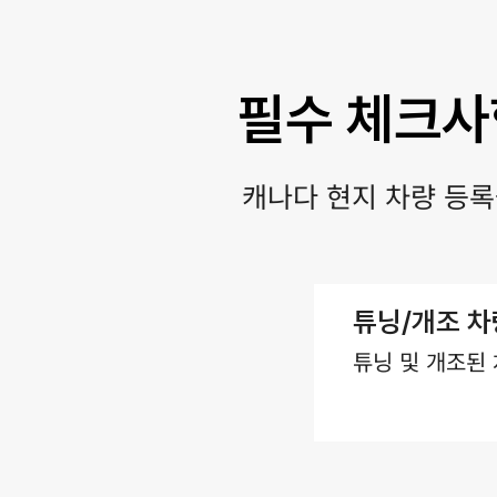
필수 체크사
캐나다 현지 차량 등록
​튜닝/개조 
튜닝 및 개조된 